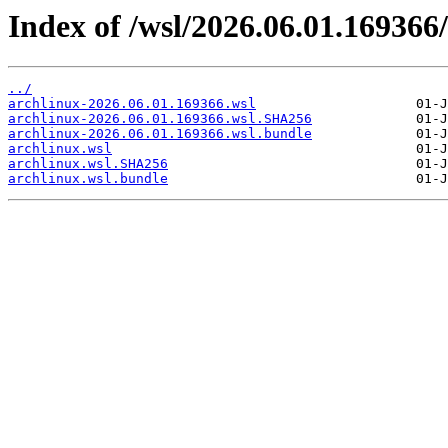
Index of /wsl/2026.06.01.169366/
../
archlinux-2026.06.01.169366.wsl
archlinux-2026.06.01.169366.wsl.SHA256
archlinux-2026.06.01.169366.wsl.bundle
archlinux.wsl
archlinux.wsl.SHA256
archlinux.wsl.bundle