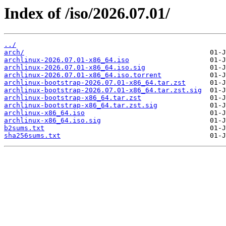
Index of /iso/2026.07.01/
../
arch/
archlinux-2026.07.01-x86_64.iso
archlinux-2026.07.01-x86_64.iso.sig
archlinux-2026.07.01-x86_64.iso.torrent
archlinux-bootstrap-2026.07.01-x86_64.tar.zst
archlinux-bootstrap-2026.07.01-x86_64.tar.zst.sig
archlinux-bootstrap-x86_64.tar.zst
archlinux-bootstrap-x86_64.tar.zst.sig
archlinux-x86_64.iso
archlinux-x86_64.iso.sig
b2sums.txt
sha256sums.txt